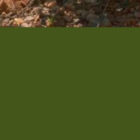
 FRONTIGNAN
particulier.
ssède une diversité aromatique exeptionnelle qui caractérise
n leur profession.
es techniques de culture et de vinification, un espace
, et retrouvez nous au Festival du Muscat à Frontignan fin