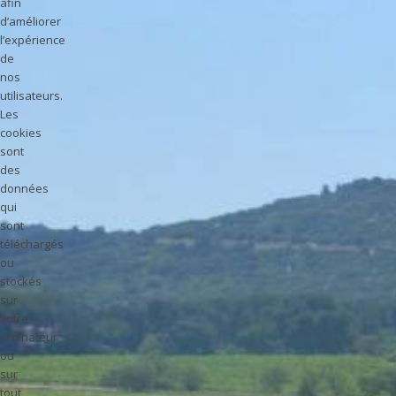
afin
d’améliorer
l’expérience
de
nos
utilisateurs.
Les
cookies
sont
des
données
qui
sont
téléchargés
ou
stockés
sur
votre
ordinateur
ou
sur
tout