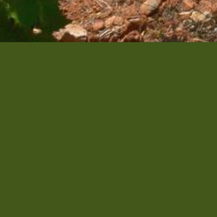
 LA PLAINE – MUSCAT DE
sur la partie la plus orientale de la zone AOP Muscat de Frontignan.
uvées originales, à l’image des vignerons qui s’occupent de leur terroir si 
at Blanc à petits grains » . Ce cépage unique très difficille à cultiver po
c.
ulière et rencontrer les hommes et les femmes qui ont fait de leur passio
e à la récolte et au conditionnement de nos produits, de nos installation, d
ma en plein air au domaine, aux balades gourmandes au départ du domaine